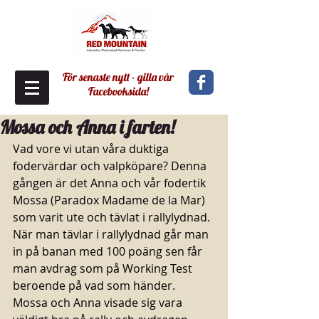
För senaste nytt - gilla vår
Facebooksida!
Mossa och Anna i farten!
Vad vore vi utan våra duktiga 
fodervärdar och valpköpare? Denna 
gången är det Anna och vår fodertik 
Mossa (Paradox Madame de la Mar) 
som varit ute och tävlat i rallylydnad. 
När man tävlar i rallylydnad går man 
in på banan med 100 poäng sen får 
man avdrag som på Working Test 
beroende på vad som händer. 
Mossa och Anna visade sig vara 