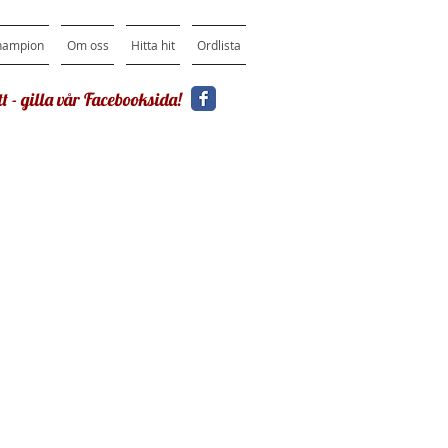
hampion
Om oss
Hitta hit
Ordlista
t - gilla vår Facebooksida!