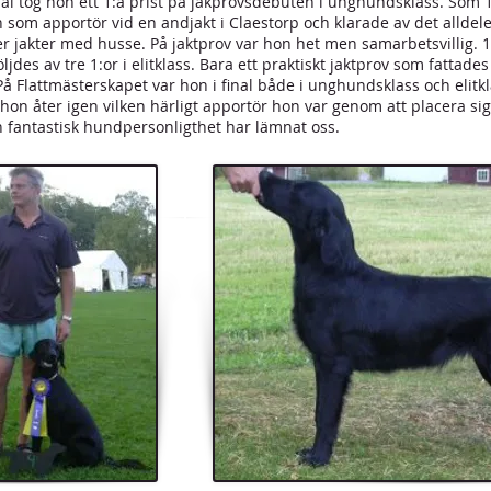
tog hon ett 1:a prist på jakprovsdebuten i unghundsklass. Som 1
som apportör vid en andjakt i Claestorp och klarade av det alldel
ler jakter med husse. På jaktprov var hon het men samarbetsvillig. 1
jdes av tre 1:or i elitklass. Bara ett praktiskt jaktprov som fattades
å Flattmästerskapet var hon i final både i unghundsklass och elitk
on åter igen vilken härligt apportör hon var genom att placera sig
n fantastisk hundpersonligthet har lämnat oss.