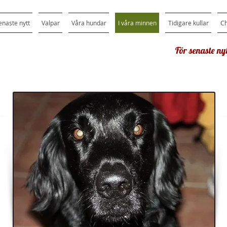
enaste nytt
Valpar
Våra hundar
I våra minnen
Tidigare kullar
C
För senaste nyt