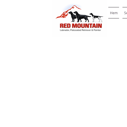
Hem
S