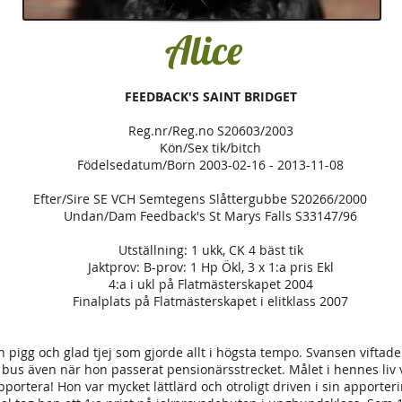
Alice
FEEDBACK'S SAINT BRIDGET
Reg.nr/Reg.no S20603/2003
Kön/Sex tik/bitch
Födelsedatum/Born 2003-02-16 - 2013-11-08
Efter/Sire SE VCH Semtegens Slåttergubbe S20266/2000
Undan/Dam Feedback's St Marys Falls S33147/96
Utställning: 1 ukk, CK 4 bäst tik
Jaktprov: B-prov: 1 Hp Ökl, 3 x 1:a pris Ekl
4:a i ukl på Flatmästerskapet 2004
Finalplats på Flatmästerskapet i elitklass 2007
en pigg och glad tjej som gjorde allt i högsta tempo. Svansen viftad
 bus även när hon passerat pensionärsstrecket. Målet i hennes liv 
portera! Hon var mycket lättlärd och otroligt driven i sin apporter