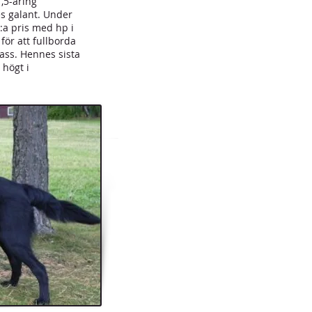
,5-åring
es galant. Under
:a pris med hp i
 för att fullborda
lass. Hennes sista
 högt i