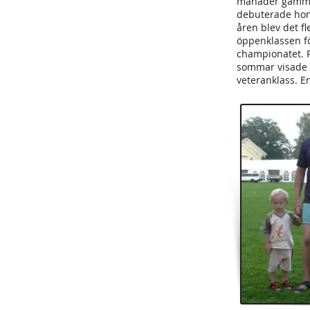
månader gammal 
debuterade hon 
åren blev det f
öppenklassen föl
championatet. P
sommar visade h
veteranklass. E