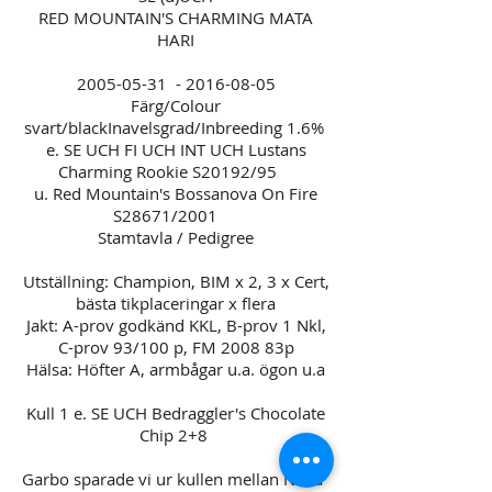
RED MOUNTAIN'S CHARMING MATA
HARI
2005-05-31
-
2016-08-05
Färg/Colour
svart/blackInavelsgrad/Inbreeding 1.6%
e. SE UCH FI UCH INT UCH Lustans
Charming Rookie S20192/95
u. Red Mountain's Bossanova On Fire
S28671/2001
Stamtavla / Pedigree
Utställning: Champion, BIM x 2, 3 x Cert,
bästa tikplaceringar x flera
Jakt: A-prov godkänd KKL, B-prov 1 Nkl,
C-prov 93/100 p, FM 2008 83p
Hälsa: Höfter A, armbågar u.a. ögon u.a
Kull 1 e. SE UCH Bedraggler's Chocolate
Chip 2+8
Garbo sparade vi ur kullen mellan Nova