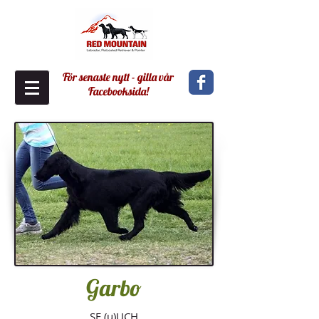
För senaste nytt - gilla vår
Facebooksida!
Garbo
SE (u)UCH