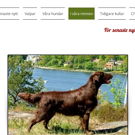
enaste nytt
Valpar
Våra hundar
I våra minnen
Tidigare kullar
C
För senaste nyt