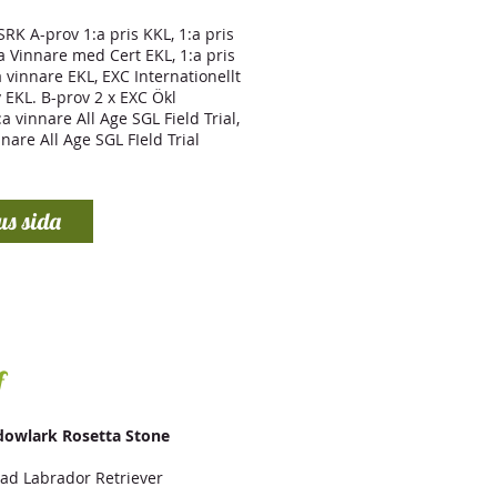
SSRK A-prov 1:a pris KKL, 1:a pris
a Vinnare med Cert EKL, 1:a pris
a vinnare EKL, EXC Internationellt
 EKL. B-prov 2 x EXC Ökl
:a vinnare All Age SGL Field Trial,
nnare All Age SGL FIeld Trial
us sida
f
dowlark Rosetta Stone
lad Labrador Retriever