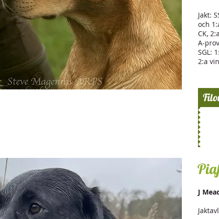
Jakt: 
och 1:
CK, 2:
A-prov
SGL: 1
2:a vi
Filo
Pia
J Mea
Jaktav