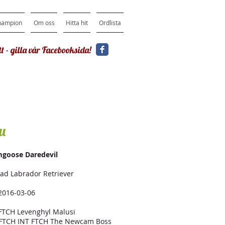
hampion
Om oss
Hitta hit
Ordlista
t - gilla vår Facebooksida!
u
mgoose Daredevil
lad Labrador Retriever
2016-03-06
FTCH Levenghyl Malusi
 FTCH INT FTCH The Newcam Boss