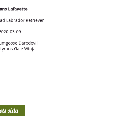
ans Lafayette
lad Labrador Retriever
2020-03-09
rumgoose Daredevil
aktyrans Gale Winja
ots sida