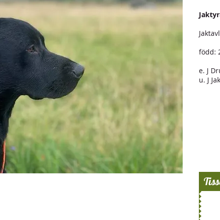
Jaktyr
Jaktav
född: 
e. J D
u. J J
Tiss