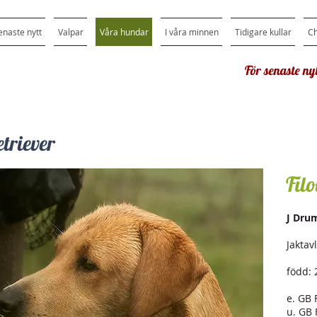
enaste nytt
Valpar
Våra hundar
I våra minnen
Tidigare kullar
C
För senaste nyt
triever
Filo
J Dru
Jaktav
född: 
e. GB 
u. GB