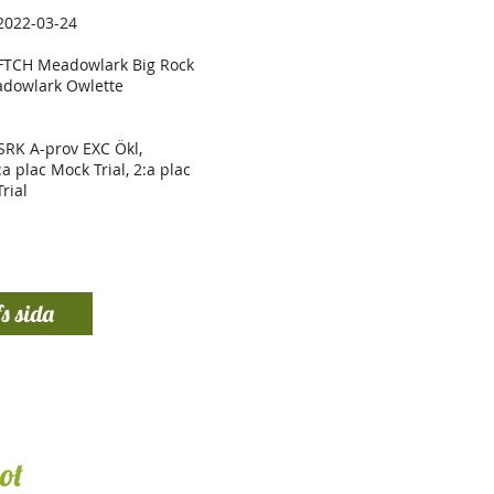
2022-03-24
 FTCH Meadowlark Big Rock
adowlark Owlette
SSRK A-prov EXC Ökl,
:a plac Mock Trial, 2:a plac
rial​
s sida
ot