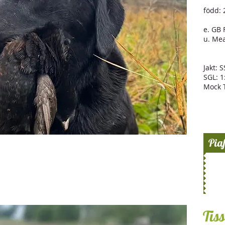
född: 
e. GB
u. Me
Jakt: 
SGL: 1
Mock T
Piaf
Tiss