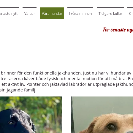
enaste nytt
Valpar
Våra hundar
I våra minnen
Tidigare kullar
C
För senaste nyt
t brinner för den funktionella jakthunden. Just nu har vi hundar av 
la tre raserna käver både fysisk och mental motion för att må bra. 
 ett aktivt liv. Pointer och jaktavlad labrador är utpräglade jakthu
in jagande familj.