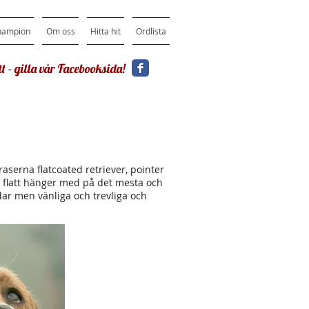
hampion
Om oss
Hitta hit
Ordlista
t - gilla vår Facebooksida!
raserna flatcoated retriever, pointer
En flatt hänger med på det mesta och
ndar men vänliga och trevliga och