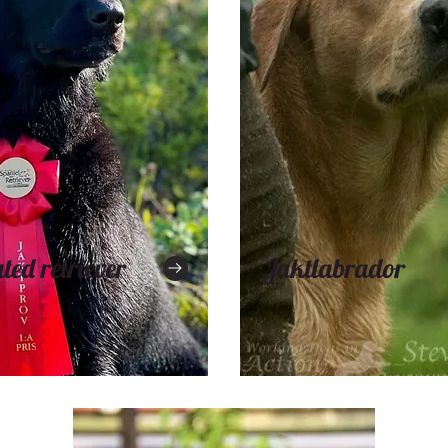
ted retriever
Jaktlabrador