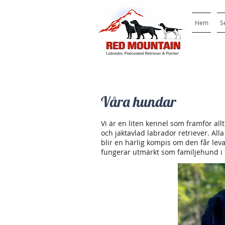
Hem
S
Våra hundar
Vi är en liten kennel som framför all
och jaktavlad labrador retriever. Al
blir en härlig kompis om den får leva
fungerar utmärkt som familjehund i s