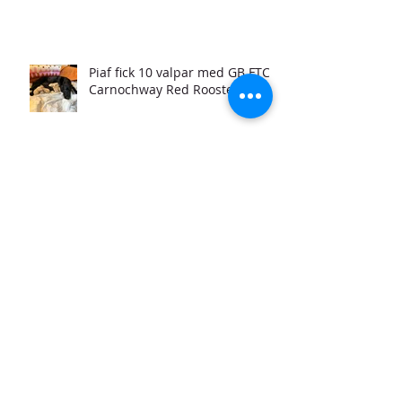
Piaf fick 10 valpar med GB FTCH
Carnochway Red Rooster
Matisse <3 Leia
Lyckad parning och
grundträning inför prov och
jakt