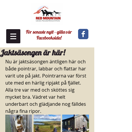
För senaste nytt - gilla vår
Facebooksida!
Jaktsäsongen är här!
Nu är jaktsäsongen äntligen här och 
både pointrar, labbar och flattar har 
varit ute på jakt. Pointrarna var först 
ute med en härlig ripjakt på fjället. 
Alla tre var med och sköttes sig 
mycket bra. Vädret var helt 
underbart och glädjande nog fälldes 
några fina ripor. 