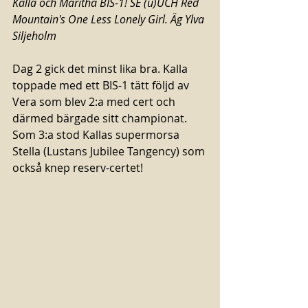
Kalla och Maritha BIS-1! SE (u)UCH Red 
Mountain's One Less Lonely Girl. Äg Ylva 
Siljeholm
Dag 2 gick det minst lika bra. Kalla 
toppade med ett BIS-1 tätt följd av 
Vera som blev 2:a med cert och 
därmed bärgade sitt championat. 
Som 3:a stod Kallas supermorsa 
Stella (Lustans Jubilee Tangency) som 
också knep reserv-certet!